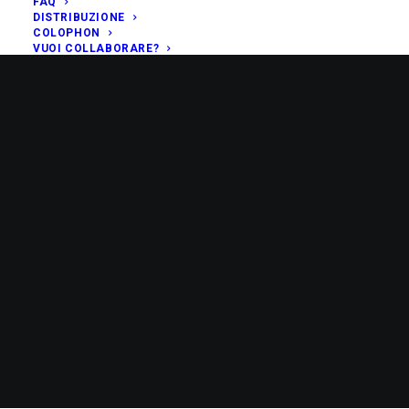
FAQ
DISTRIBUZIONE
COLOPHON
VUOI COLLABORARE?