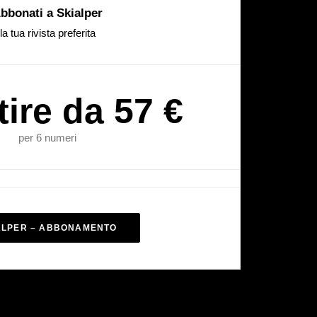
bbonati a Skialper
la tua rivista preferita
tire da 57 €
per 6 numeri
ALPER – ABBONAMENTO