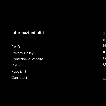
Informazioni utili
S
è
N
F.A.Q.
t
Privacy Policy
L
Condizioni di vendita
O
Colofon
Pubblicità
Contattaci
©