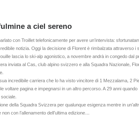
fulmine a ciel sereno
arlato con Troillet telefonicamente per avere un’intervista: sfortunat
ile notizia. Oggi la decisione di Florent è rimbalzata attraverso i siti
atrouille lascia lo ski-alp agonistico, a novembre andrà in congedo dal 
ettera inviata al Cas, club alpino svizzero e alla Squadra Nazionale, Flo
e.
sua incredibile carriera che lo ha visto vincitore di 1 Mezzalama, 2 Pi
voltare pagina e impegnarsi in un altro percorso. A 29 anni quando lo 
 sociale.
zione della Squadra Svizzera per qualunque esigenza mentre in un’altr
te non con l’allenamento dell’ultima edizione…