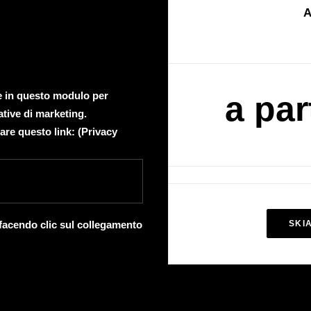
A
te in questo modulo per
a par
ative di marketing.
are questo link: (
Privacy
 facendo clic sul collegamento
SKI