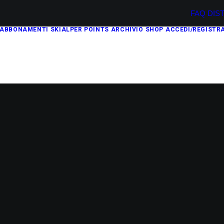
FAQ
DIS
ABBONAMENTI
SKIALPER POINTS
ARCHIVIO
SHOP
ACCEDI/REGISTRA