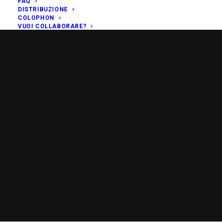
FAQ
DISTRIBUZIONE
COLOPHON
VUOI COLLABORARE?