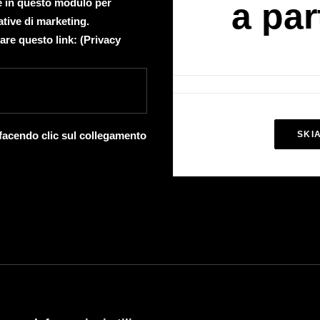
te in questo modulo per
a par
ative di marketing.
are questo link: (
Privacy
 facendo clic sul collegamento
SKI