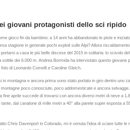
ei giovani protagonisti dello sci ripido
come gioco fin da bambino: a 14 anni ha abbandonato le piste e iniziato 
sa stagione in generale pochi exploit sulle Alpi? Allora riscaldamento
portarsi a casa le più belle discese del 2015 in solitaria: lo scivolo 
aria sottile dei 6.000 m. Andrea Bormida ha intervistato questo giovane 
 foto di Leonardo Comelli e Caroline Gleich.
 in montagna e ancora prima sono stato portato in giro dentro uno zai
no montagne poco conosciute, poco addomesticate e ancora selvagge. N
 fine aprile succede di trovarsi con ancora diversi metri di neve a 1.
 tante, dal canalone di mille metri a 40° alla parete super esposta a 55
to Chris Davenport in Colorado, mi è venuta l’idea di sciare tutte le