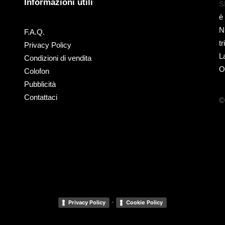
Informazioni utili
S
è
N
F.A.Q.
t
Privacy Policy
L
Condizioni di vendita
O
Colofon
Pubblicità
Contattaci
©
-
Privacy Policy
Cookie Policy