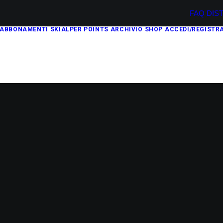
FAQ
DIS
ABBONAMENTI
SKIALPER POINTS
ARCHIVIO
SHOP
ACCEDI/REGISTRA