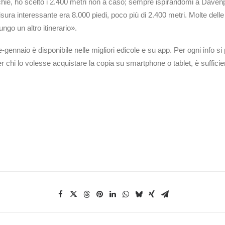
e, ho scelto i 2.400 metri non a caso; sempre ispirandomi a Davenpo
isura interessante era 8.000 piedi, poco più di 2.400 metri. Molte delle 
ungo un altro itinerario».
-gennaio è disponibile nelle migliori edicole e su app. Per ogni info 
er chi lo volesse acquistare la copia su smartphone o tablet, è suffic