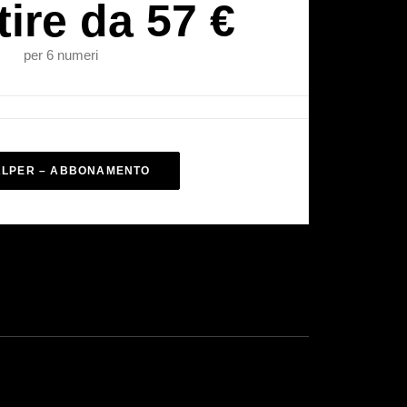
tire da 57 €
per 6 numeri
ALPER – ABBONAMENTO