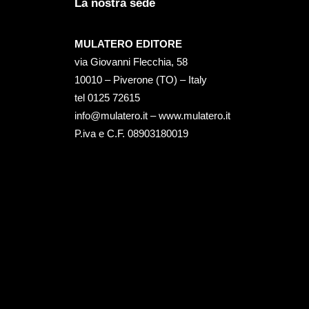
La nostra sede
MULATERO EDITORE
via Giovanni Flecchia, 58
10010 – Piverone (TO) – Italy
tel ‭0125 72615‬
info@mulatero.it –
www.mulatero.it
P.iva e C.F. 08903180019