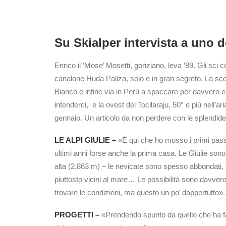
Su Skialper intervista a uno d
Enrico il ‘Mose’ Mosetti, goriziano, leva ’89. Gli sci 
canalone Huda Paliza, solo e in gran segreto. La scor
Bianco e infine via in Perù a spaccare per davvero e 
intenderci, e la ovest del Tocllaraju, 50° e più nell’
gennaio. Un articolo da non perdere con le splendide
LE ALPI GIULIE –
«È qui che ho mosso i primi passi
ultimi anni forse anche la prima casa. Le Giulie so
alta (2.863 m) – le nevicate sono spesso abbondati, a
piuttosto vicini al mare… Le possibilità sono davvero
trovare le condizioni, ma questo un po’ dappertutto».
PROGETTI –
«Prendendo spunto da quello che ha fat