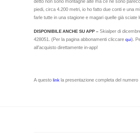
detto non sono montagne alte ma ce ne sono parecchi
piedi, circa 4.200 metri, io ho fatto due conti e una m
farle tutte in una stagione e magari quelle già sciate l
Skialper di dicembre
DISPONIBILE ANCHE SU APP –
428051. (Per la pagina abbonamenti cliccare
). P
qui
all’acquisto direttamente in-app!
A questo
la presentazione completa del numero
link