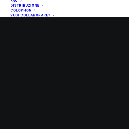
FAQ
DISTRIBUZIONE
COLOPHON
VUOI COLLABORARE?