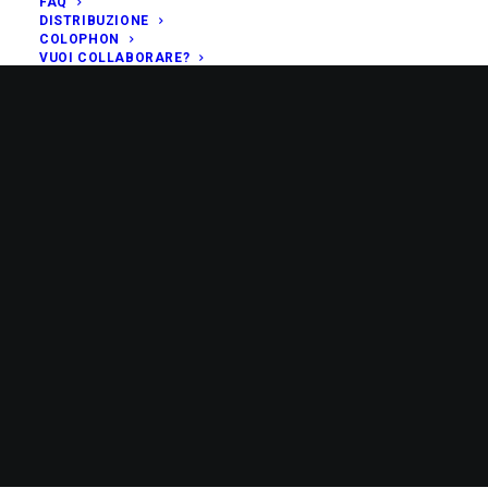
FAQ
DISTRIBUZIONE
COLOPHON
VUOI COLLABORARE?