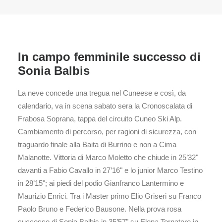
In campo femminile successo di
Sonia Balbis
La neve concede una tregua nel Cuneese e così, da
calendario, va in scena sabato sera la Cronoscalata di
Frabosa Soprana, tappa del circuito Cuneo Ski Alp.
Cambiamento di percorso, per ragioni di sicurezza, con
traguardo finale alla Baita di Burrino e non a Cima
Malanotte. Vittoria di Marco Moletto che chiude in 25’32"
davanti a Fabio Cavallo in 27’16" e lo junior Marco Testino
in 28’15"; ai piedi del podio Gianfranco Lantermino e
Maurizio Enrici. Tra i Master primo Elio Griseri su Franco
Paolo Bruno e Federico Bausone. Nella prova rosa
successo di Sonia Balbis in 35’57" su Elena Tornatore in