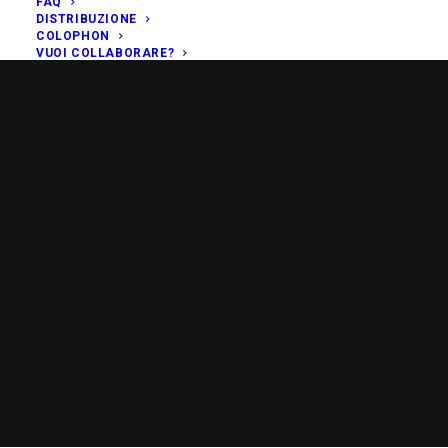
FAQ
DISTRIBUZIONE
COLOPHON
VUOI COLLABORARE?