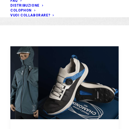
FAQ
DISTRIBUZIONE
COLOPHON
VUOI COLLABORARE?