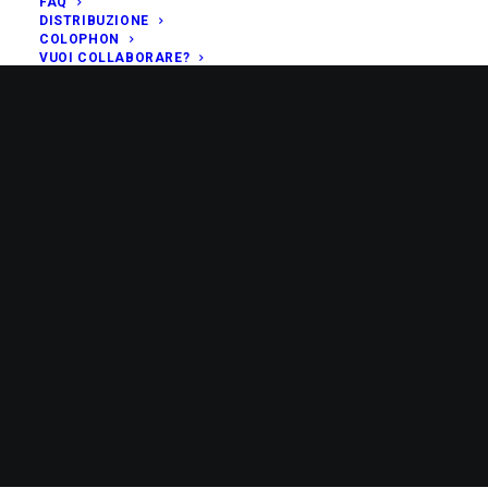
FAQ
DISTRIBUZIONE
COLOPHON
VUOI COLLABORARE?