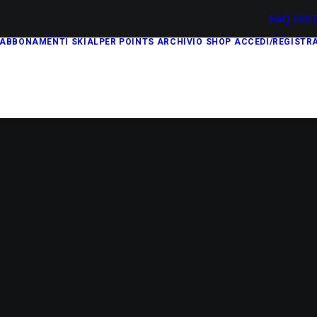
FAQ
DIS
ABBONAMENTI
SKIALPER POINTS
ARCHIVIO
SHOP
ACCEDI/REGISTRA