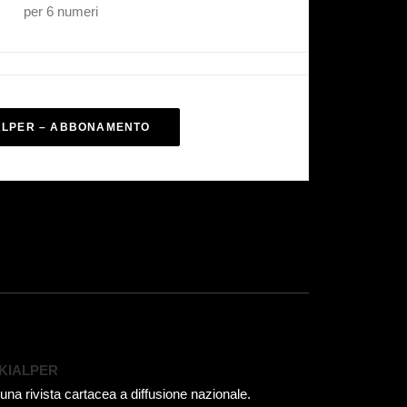
per 6 numeri
ALPER – ABBONAMENTO
KIALPER
 una rivista cartacea a diffusione nazionale.