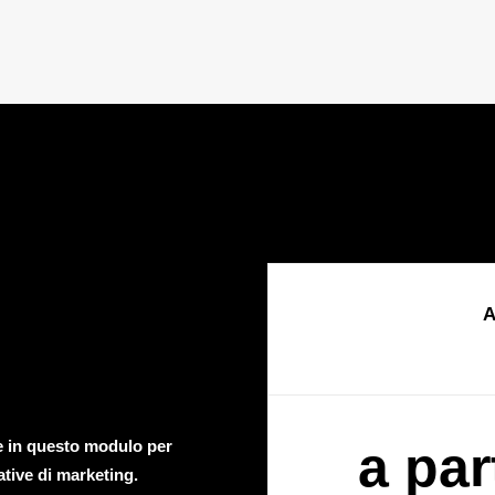
A
te in questo modulo per
a par
ative di marketing.