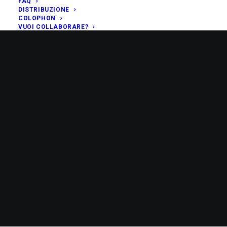
FAQ
DISTRIBUZIONE
COLOPHON
VUOI COLLABORARE?