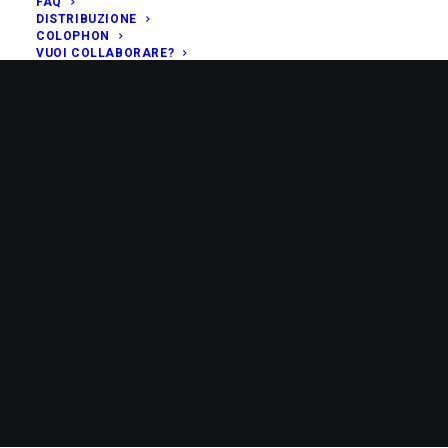
FAQ
DISTRIBUZIONE
COLOPHON
VUOI COLLABORARE?