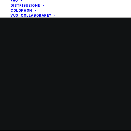
FAQ
DISTRIBUZIONE
COLOPHON
VUOI COLLABORARE?