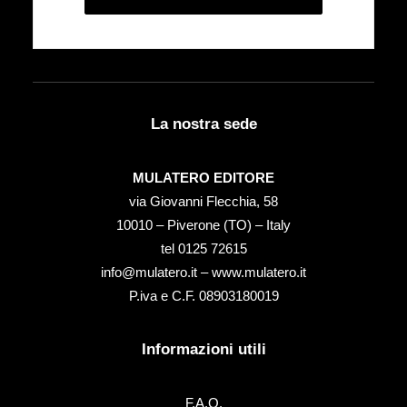
La nostra sede
MULATERO EDITORE
via Giovanni Flecchia, 58
10010 – Piverone (TO) – Italy
tel ‭0125 72615‬
info@mulatero.it –
www.mulatero.it
P.iva e C.F. 08903180019
Informazioni utili
F.A.Q.