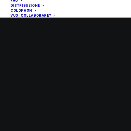
FAQ
DISTRIBUZIONE
COLOPHON
VUOI COLLABORARE?