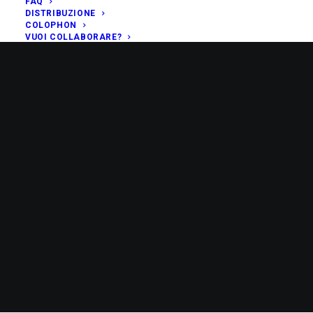
FAQ
DISTRIBUZIONE
COLOPHON
VUOI COLLABORARE?