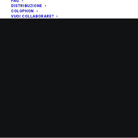
FAQ
DISTRIBUZIONE
COLOPHON
VUOI COLLABORARE?