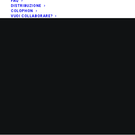
FAQ
DISTRIBUZIONE
COLOPHON
VUOI COLLABORARE?