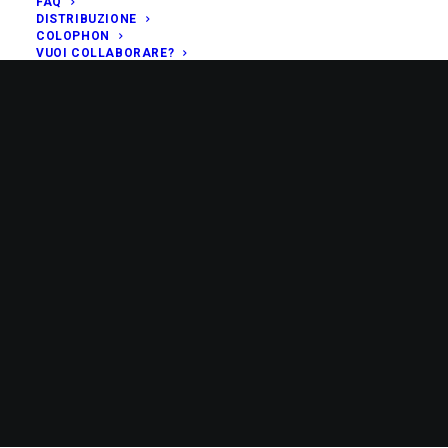
FAQ
DISTRIBUZIONE
COLOPHON
VUOI COLLABORARE?