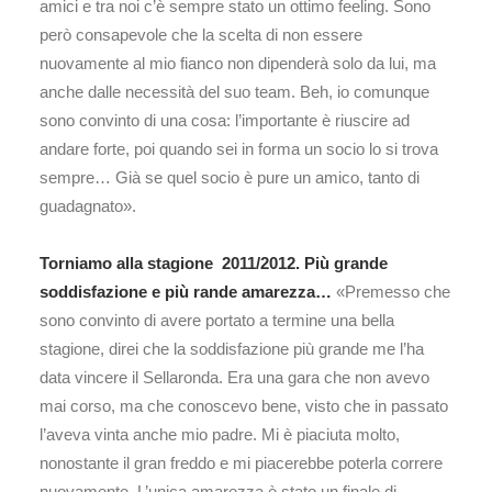
amici e tra noi c’è sempre stato un ottimo feeling. Sono
però consapevole che la scelta di non essere
nuovamente al mio fianco non dipenderà solo da lui, ma
anche dalle necessità del suo team. Beh, io comunque
sono convinto di una cosa: l’importante è riuscire ad
andare forte, poi quando sei in forma un socio lo si trova
sempre… Già se quel socio è pure un amico, tanto di
guadagnato».
Torniamo alla stagione 2011/2012. Più grande
soddisfazione e più rande amarezza…
«Premesso che
sono convinto di avere portato a termine una bella
stagione, direi che la soddisfazione più grande me l’ha
data vincere il Sellaronda. Era una gara che non avevo
mai corso, ma che conoscevo bene, visto che in passato
l’aveva vinta anche mio padre. Mi è piaciuta molto,
nonostante il gran freddo e mi piacerebbe poterla correre
nuovamente. L’unica amarezza è stato un finale di