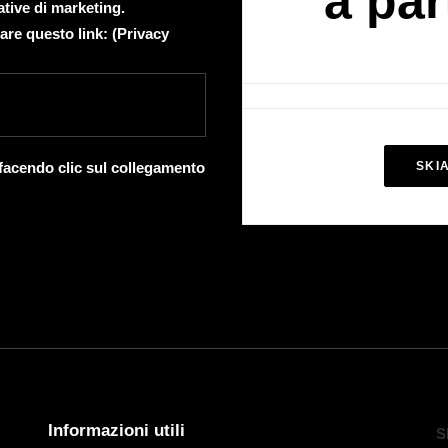
a par
ative di marketing.
are questo link: (
Privacy
 facendo clic sul collegamento
SKI
Informazioni utili
S