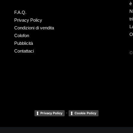
è
N
F.A.Q.
t
Privacy Policy
L
Condizioni di vendita
O
Colofon
Pubblicità
Contattaci
©
-
Privacy Policy
Cookie Policy