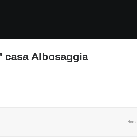
e' casa Albosaggia
Hom