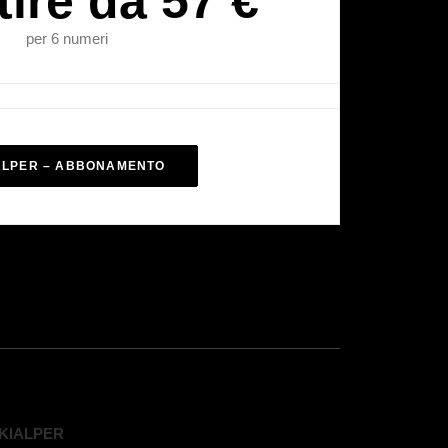
tire da 57 €
per 6 numeri
ALPER – ABBONAMENTO
KIALPER