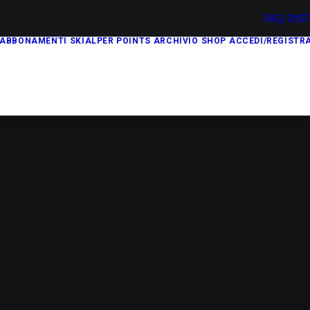
FAQ
DIS
ABBONAMENTI
SKIALPER POINTS
ARCHIVIO
SHOP
ACCEDI/REGISTRA