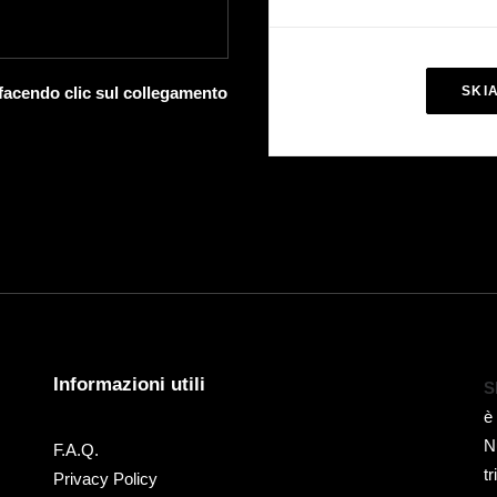
 facendo clic sul collegamento
SKI
Informazioni utili
S
è
N
F.A.Q.
t
Privacy Policy