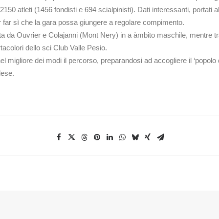
2150 atleti (1456 fondisti e 694 scialpinisti). Dati interessanti, portati
 far sì che la gara possa giungere a regolare compimento.
nta da Ouvrier e Colajanni (Mont Nery) in a àmbito maschile, mentre t
acolori dello sci Club Valle Pesio.
 migliore dei modi il percorso, preparandosi ad accogliere il ‘popolo d
lese.