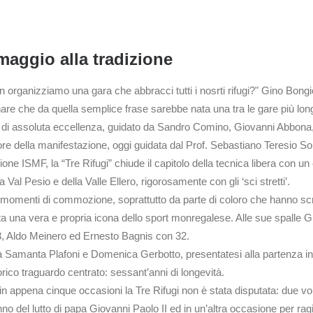
maggio alla tradizione
organizziamo una gara che abbracci tutti i nosrti rifugi?" Gino Bongiov
are che da quella semplice frase sarebbe nata una tra le gare più lon
 di assoluta eccellenza, guidato da Sandro Comino, Giovanni Abbona, 
tore della manifestazione, oggi guidata dal Prof. Sebastiano Teresio S
one ISMF, la “Tre Rifugi” chiude il capitolo della tecnica libera con un
 Val Pesio e della Valle Ellero, rigorosamente con gli ‘sci stretti’.
momenti di commozione, soprattutto da parte di coloro che hanno scrit
ta una vera e propria icona dello sport monregalese. Alle sue spalle 
3, Aldo Meinero ed Ernesto Bagnis con 32.
a Samanta Plafoni e Domenica Gerbotto, presentatesi alla partenza in 
rico traguardo centrato: sessant’anni di longevità.
 in appena cinque occasioni la Tre Rifugi non è stata disputata: due v
no del lutto di papa Giovanni Paolo II ed in un’altra occasione per rag