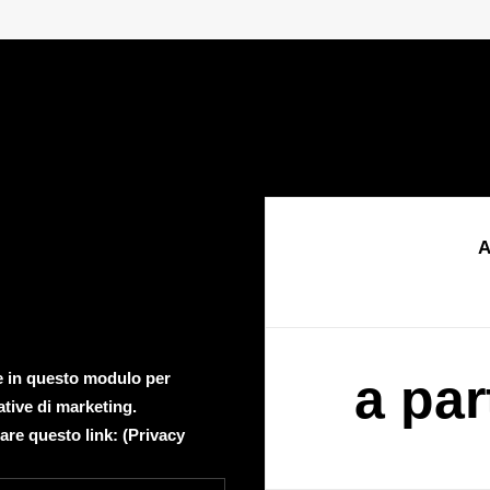
A
te in questo modulo per
a par
ative di marketing.
are questo link: (
Privacy