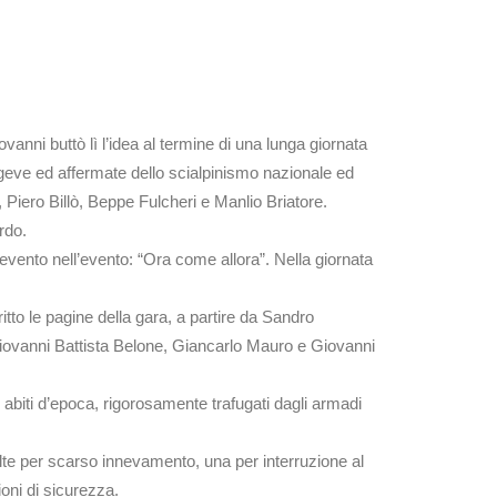
anni buttò lì l’idea al termine di una lunga giornata
geve ed affermate dello scialpinismo nazionale ed
Piero Billò, Beppe Fulcheri e Manlio Briatore.
ordo.
 evento nell’evento: “Ora come allora”. Nella giornata
to le pagine della gara, a partire da Sandro
Giovanni Battista Belone, Giancarlo Mauro e Giovanni
abiti d’epoca, rigorosamente trafugati dagli armadi
olte per scarso innevamento, una per interruzione al
ioni di sicurezza.