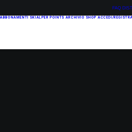
FAQ
DIS
ABBONAMENTI
SKIALPER POINTS
ARCHIVIO
SHOP
ACCEDI/REGISTRA