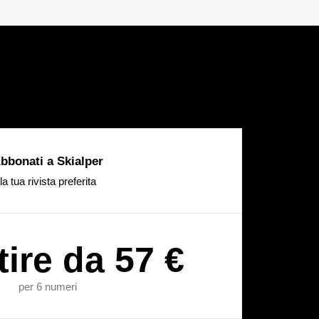
bbonati a Skialper
la tua rivista preferita
tire da 57 €
per 6 numeri