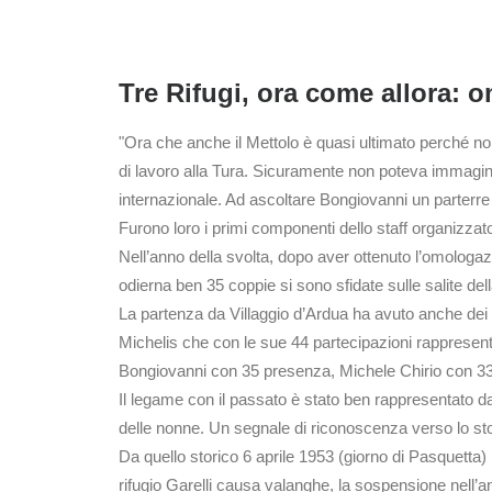
Tre Rifugi, ora come allora: o
"Ora che anche il Mettolo è quasi ultimato perché non 
di lavoro alla Tura. Sicuramente non poteva immagin
internazionale. Ad ascoltare Bongiovanni un parterre
Furono loro i primi componenti dello staff organizza
Nell’anno della svolta, dopo aver ottenuto l’omologazi
odierna ben 35 coppie si sono sfidate sulle salite della
La partenza da Villaggio d’Ardua ha avuto anche dei 
Michelis che con le sue 44 partecipazioni rappresen
Bongiovanni con 35 presenza, Michele Chirio con 3
Il legame con il passato è stato ben rappresentato d
delle nonne. Un segnale di riconoscenza verso lo sto
Da quello storico 6 aprile 1953 (giorno di Pasquetta)
rifugio Garelli causa valanghe, la sospensione nell’an