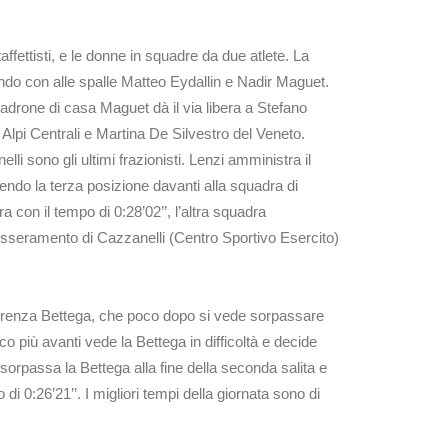
ffettisti, e le donne in squadre da due atlete. La
ndo con alle spalle Matteo Eydallin e Nadir Maguet.
adrone di casa Maguet dà il via libera a Stefano
e Alpi Centrali e Martina De Silvestro del Veneto.
 sono gli ultimi frazionisti. Lenzi amministra il
nendo la terza posizione davanti alla squadra di
 con il tempo di 0:28’02’’, l’altra squadra
tesseramento di Cazzanelli (Centro Sportivo Esercito)
 Lorenza Bettega, che poco dopo si vede sorpassare
 più avanti vede la Bettega in difficoltà e decide
sorpassa la Bettega alla fine della seconda salita e
i 0:26’21’’. I migliori tempi della giornata sono di