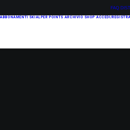
FAQ
DIS
ABBONAMENTI
SKIALPER POINTS
ARCHIVIO
SHOP
ACCEDI/REGISTRA