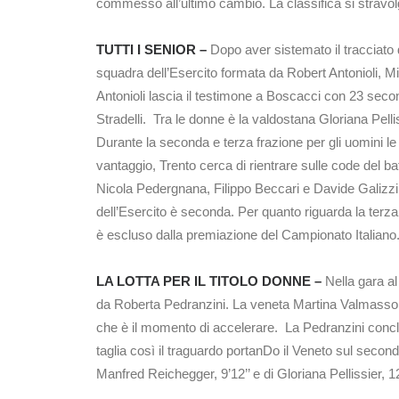
commesso all’ultimo cambio. La classifica si stravolg
TUTTI I SENIOR –
Dopo aver sistemato il tracciato d
squadra dell’Esercito formata da Robert Antonioli, 
Antonioli lascia il testimone a Boscacci con 23 seco
Stradelli. Tra le donne è la valdostana Gloriana Pell
Durante la seconda e terza frazione per gli uomini l
vantaggio, Trento cerca di rientrare sulle code del ba
Nicola Pedergnana, Filippo Beccari e Davide Galizzi. D
dell’Esercito è seconda. Per quanto riguarda la terz
è escluso dalla premiazione del Campionato Italiano.
LA LOTTA PER IL TITOLO DONNE –
Nella gara al
da Roberta Pedranzini. La veneta Martina Valmassoi, p
che è il momento di accelerare. La Pedranzini conclud
taglia così il traguardo portanDo il Veneto sul second
Manfred Reichegger, 9’12’’ e di Gloriana Pellissier, 