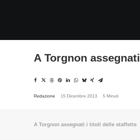
A Torgnon assegnati i 
Redazione
15 Dicembre 2013
5 Minuti
A Torgnon assegnati i titoli delle staffette