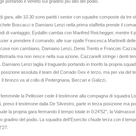
e portando il Veneto sul gradino più alto del podio.
i gara, alle 10.30 sono partiti i senior con squadre composte da tre sta
Michele Boscacci e Damiano Lenzi nella prima staffetta prende il coma
ndi di vantaggio; Eydallin cambia con Manfred Reichegger, mentre il p
issier a prendere il comando; alle sue spalle Francesca Martinelli dell
e cose non cambiano, Damiano Lenzi, Denis Trento e Francois Cazzanelli
ttistrada ma non riesce nella sua azione, Cazzanelli stringe i denti te
amiano Lenzi taglia il traguardo portando in trionfo la propria squadra
a posizione assoluta il team del Corrado Gex è terzo, ma per via del 
 Il bronzo va al collo di Pedergnana, Beccari e Galizzi.
 femminile la Pellissier cede il testimone alla compagna di squadra
reso il testimone dalla De Silvestro, parte in terza posizione ma poco
e la propria gara fermando il tempo totale in 0:24’52’’, la Valmassoi 
o gradino del podio. La squadra dell’Esercito chiude terza con il tempo d
12’27.