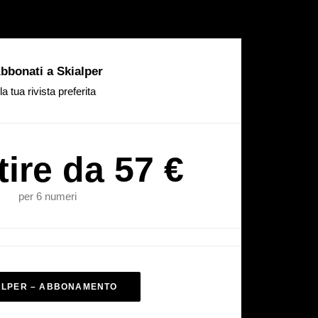
bbonati a Skialper
la tua rivista preferita
tire da 57 €
per 6 numeri
ALPER – ABBONAMENTO