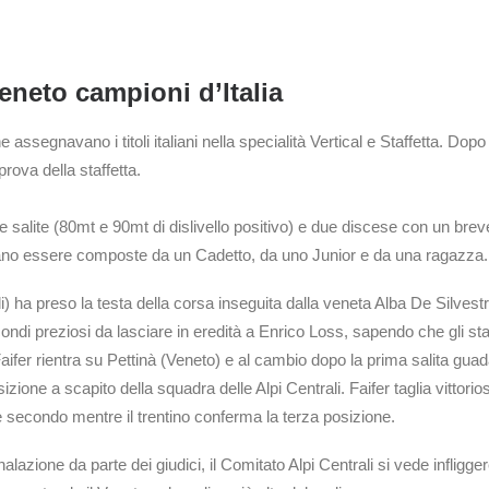
Veneto campioni d’Italia
assegnavano i titoli italiani nella specialità Vertical e Staffetta. Dop
prova della staffetta.
 salite (80mt e 90mt di dislivello positivo) e due discese con un breve 
vevano essere composte da un Cadetto, da uno Junior e da una ragazza.
) ha preso la testa della corsa inseguita dalla veneta Alba De Silvestro
i preziosi da lasciare in eredità a Enrico Loss, sapendo che gli staffe
 Faifer rientra su Pettinà (Veneto) e al cambio dopo la prima salita guad
izione a scapito della squadra delle Alpi Centrali. Faifer taglia vittorio
 è secondo mentre il trentino conferma la terza posizione.
zione da parte dei giudici, il Comitato Alpi Centrali si vede infligger