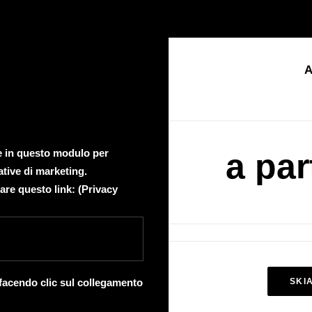
A
te in questo modulo per
a par
ative di marketing.
are questo link: (
Privacy
 facendo clic sul collegamento
SKI