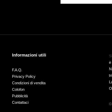
Informazioni utili
S
è
N
F.A.Q.
t
Privacy Policy
L
Condizioni di vendita
O
Colofon
Pubblicità
Contattaci
©