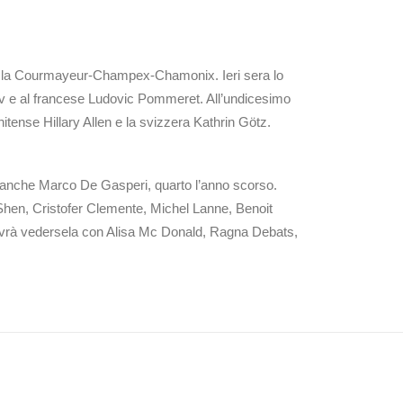
per la Courmayeur-Champex-Chamonix. Ieri sera lo
aev e al francese Ludovic Pommeret. All’undicesimo
nitense Hillary Allen e la svizzera Kathrin Götz.
à anche Marco De Gasperi, quarto l’anno scorso.
 Shen, Cristofer Clemente, Michel Lanne, Benoit
he dovrà vedersela con Alisa Mc Donald, Ragna Debats,