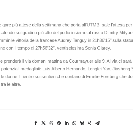
 gare più attese della settimana che porta all’UTMB, sale l’attesa 
 salendo sul gradino più alto del podio insieme al russo Dimitry Mity
femminile vittoria della francese Audrey Tanguy in 21h36’15’’ sulla statu
ione con il tempo di 27h56’32’’, ventiseiesima Sonia Glarey.
 prenderà il via domani mattina da Courmayuer alle 9. Al via ci sar
ti potenziali medagliati: Luis Alberto Hernando, Longfei Yan, Jiasheng
 Tra le donne il rientro sui sentieri che contano di Emelie Forsberg c
a le altre.