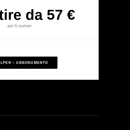
tire da 57 €
per 6 numeri
ALPER – ABBONAMENTO