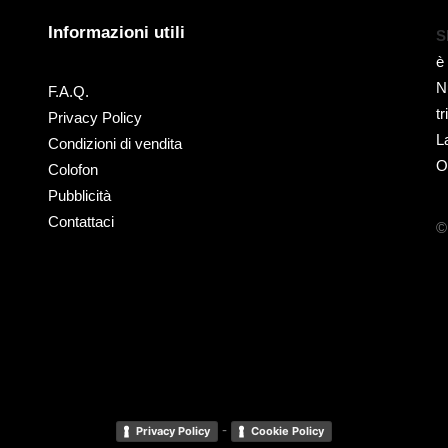
Informazioni utili
S
è
N
F.A.Q.
t
Privacy Policy
L
Condizioni di vendita
O
Colofon
Pubblicità
Contattaci
©
-
Privacy Policy
Cookie Policy