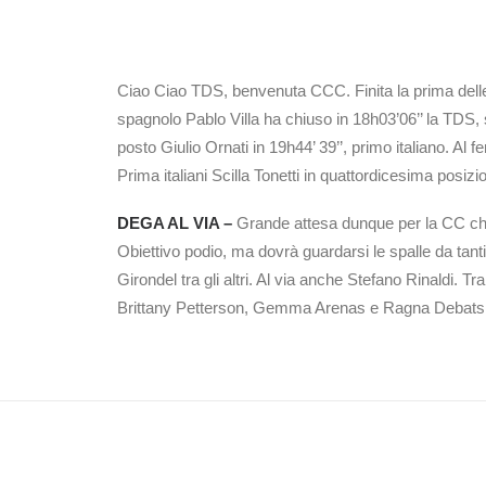
Ciao Ciao TDS, benvenuta CCC. Finita la prima delle
spagnolo Pablo Villa ha chiuso in 18h03’06’’ la TDS,
posto Giulio Ornati in 19h44’ 39’’, primo italiano. Al 
Prima italiani Scilla Tonetti in quattordicesima posiz
DEGA AL VIA –
Grande attesa dunque per la CC che
Obiettivo podio, ma dovrà guardarsi le spalle da tan
Girondel tra gli altri. Al via anche Stefano Rinaldi.
Brittany Petterson, Gemma Arenas e Ragna Debats tr