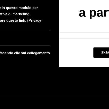
te in questo modulo per
a par
ative di marketing.
are questo link: (
Privacy
 facendo clic sul collegamento
SKI