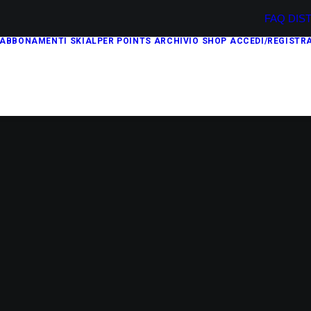
FAQ
DIS
ABBONAMENTI
SKIALPER POINTS
ARCHIVIO
SHOP
ACCEDI/REGISTRA