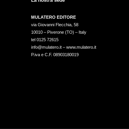
La nostra sede
MULATERO EDITORE
via Giovanni Flecchia, 58
10010 – Piverone (TO) – Italy
tel ‭0125 72615‬
info@mulatero.it –
www.mulatero.it
P.iva e C.F. 08903180019