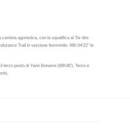
carriera agonistica, con la squalifica al Tor des
Endurance Trail in versione femminile: 98h 04’22" le
 il terzo posto di Yann Bonanni (88h36’). Terzo e
rini.