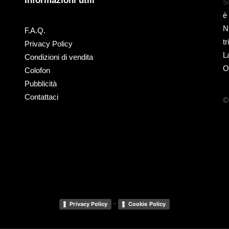
Informazioni utili
S
è
N
F.A.Q.
t
Privacy Policy
L
Condizioni di vendita
O
Colofon
Pubblicità
Contattaci
©
-
Privacy Policy
Cookie Policy