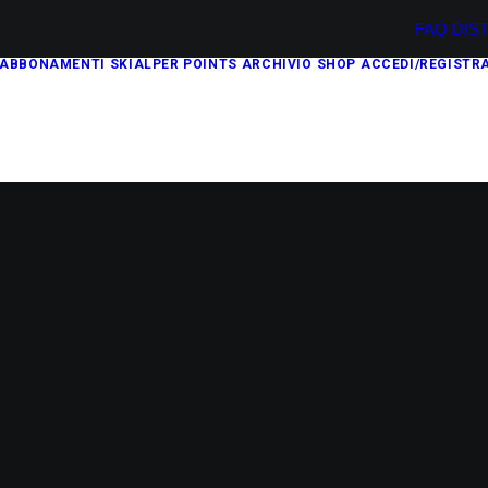
FAQ
DIS
ABBONAMENTI
SKIALPER POINTS
ARCHIVIO
SHOP
ACCEDI/REGISTRA