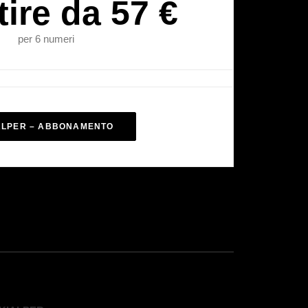
tire da 57 €
per 6 numeri
ALPER – ABBONAMENTO