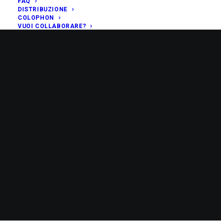
FAQ
DISTRIBUZIONE
COLOPHON
VUOI COLLABORARE?