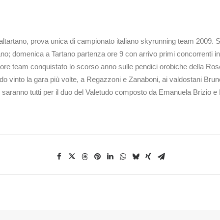
 Valtartano, prova unica di campionato italiano skyrunning team 2009. S
ano; domenica a Tartano partenza ore 9 con arrivo primi concorrenti in
colore team conquistato lo scorso anno sulle pendici orobiche della R
 vinto la gara più volte, a Regazzoni e Zanaboni, ai valdostani Brunod
i in saranno tutti per il duo del Valetudo composto da Emanuela Brizio 