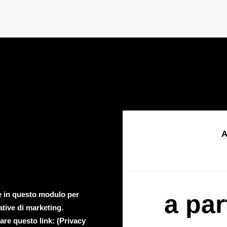
A
te in questo modulo per
a par
ative di marketing.
are questo link: (
Privacy