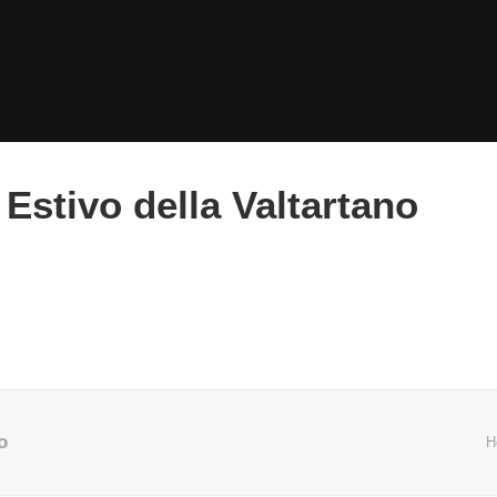
 Estivo della Valtartano
o
H