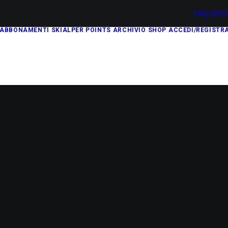
FAQ
DIS
ABBONAMENTI
SKIALPER POINTS
ARCHIVIO
SHOP
ACCEDI/REGISTRA