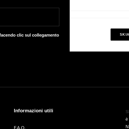
 facendo clic sul collegamento
SKI
Informazioni utili
S
è
N
F.A.Q.