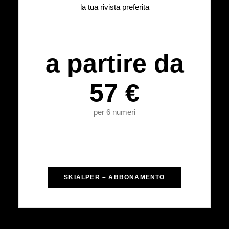
la tua rivista preferita
a partire da
57 €
per 6 numeri
SKIALPER – ABBONAMENTO