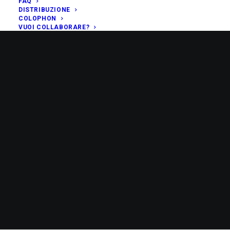
FAQ
DISTRIBUZIONE
COLOPHON
VUOI COLLABORARE?