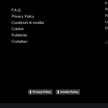
è
N
F.A.Q.
t
Privacy Policy
L
Condizioni di vendita
O
Colofon
Pubblicità
Contattaci
©
-
Privacy Policy
Cookie Policy