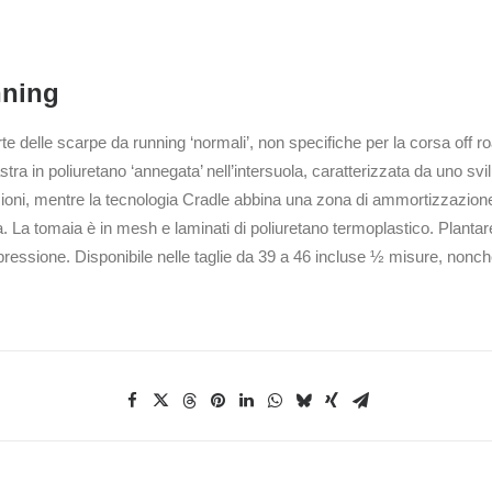
nning
e delle scarpe da running ‘normali’, non specifiche per la corsa off roa
 in poliuretano ‘annegata’ nell’intersuola, caratterizzata da uno svil
sioni, mentre la tecnologia Cradle abbina una zona di ammortizzazione i
ta. La tomaia è in mesh e laminati di poliuretano termoplastico. Planta
ressione. Disponibile nelle taglie da 39 a 46 incluse ½ misure, nonch