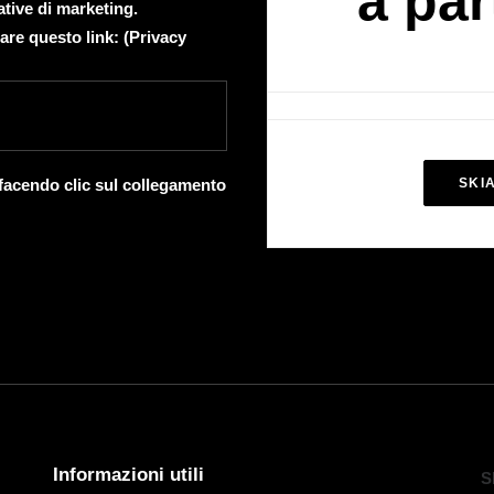
a par
ative di marketing.
are questo link: (
Privacy
 facendo clic sul collegamento
SKI
Informazioni utili
S