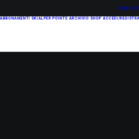
FAQ
DIS
ABBONAMENTI
SKIALPER POINTS
ARCHIVIO
SHOP
ACCEDI/REGISTRA