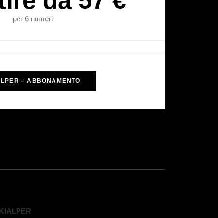
tire da 57 €
per 6 numeri
ALPER – ABBONAMENTO
KIALPER