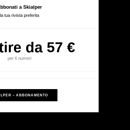
bbonati a Skialper
la tua rivista preferita
tire da 57 €
per 6 numeri
ALPER – ABBONAMENTO