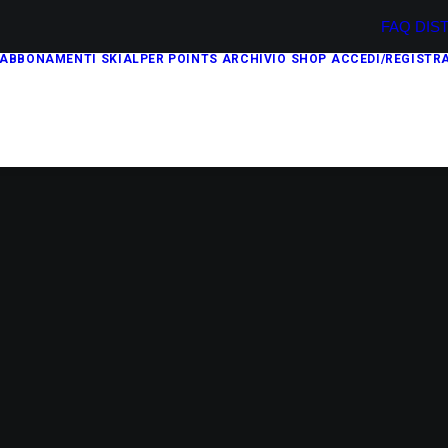
FAQ
DIS
ABBONAMENTI
SKIALPER POINTS
ARCHIVIO
SHOP
ACCEDI/REGISTRA