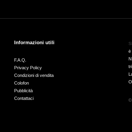
Informazioni utili
S
è
N
F.A.Q.
t
Privacy Policy
L
Condizioni di vendita
O
Colofon
Pubblicità
Contattaci
©