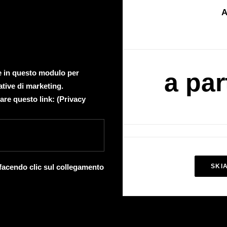
A
te in questo modulo per
a par
ative di marketing.
are questo link: (
Privacy
 facendo clic sul collegamento
SKI