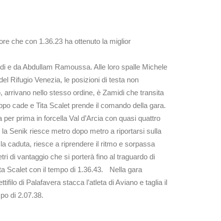
tore che con 1.36.23 ha ottenuto la miglior
idi e da Abdullam Ramoussa. Alle loro spalle Michele
el Rifugio Venezia, le posizioni di testa non
, arrivano nello stesso ordine, è Zamidi che transita
oppo cade e Tita Scalet prende il comando della gara.
 per prima in forcella Val d’Arcia con quasi quattro
e la Senik riesce metro dopo metro a riportarsi sulla
la caduta, riesce a riprendere il ritmo e sorpassa
ri di vantaggio che si porterà fino al traguardo di
ita Scalet con il tempo di 1.36.43. Nella gara
filo di Palafavera stacca l’atleta di Aviano e taglia il
po di 2.07.38.