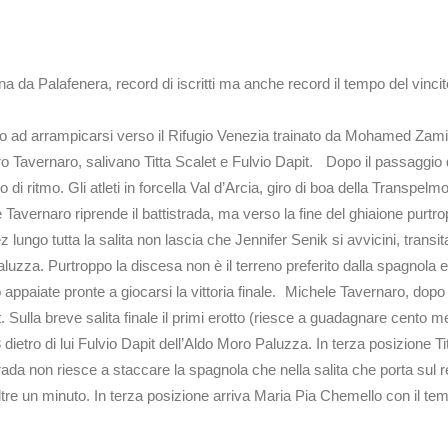
na da Palafenera, record di iscritti ma anche record il tempo del vinci
iato ad arrampicarsi verso il Rifugio Venezia trainato da Mohamed Zam
ro Tavernaro, salivano Titta Scalet e Fulvio Dapit. Dopo il passaggio d
ritmo. Gli atleti in forcella Val d’Arcia, giro di boa della Transpelmo
 Tavernaro riprende il battistrada, ma verso la fine del ghiaione purtr
ngo tutta la salita non lascia che Jennifer Senik si avvicini, transita
aluzza. Purtroppo la discesa non è il terreno preferito dalla spagnola 
ppaiate pronte a giocarsi la vittoria finale. Michele Tavernaro, dopo 
Sulla breve salita finale il primi erotto (riesce a guadagnare cento met
dietro di lui Fulvio Dapit dell’Aldo Moro Paluzza. In terza posizione T
da non riesce a staccare la spagnola che nella salita che porta sul retti
ltre un minuto. In terza posizione arriva Maria Pia Chemello con il tem