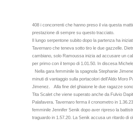
408 i concorrenti che hanno preso il via questa matti
prestazione di sempre su questo tracciato.
Il lungo serpentone subito dopo la partenza ha iniz
Tavernaro che teneva sotto tiro le due gazzelle. Diet
cambiano, solo Ramoussa inizia ad accusare un calo di 
per primo con il tempo di 1.01.50. In discesa Michele
Nella gara femminile la spagnola Stephanie Jimenez lu
minuti di vantaggio sulla portacolori dell’Aldo Moro P
Jimenez. Alla fine del ghiaione le due ragazze sono a
Tita Scalet che viene superato anche da Fulvio Dapit. 
Palafavera. Tavernaro ferma il cronometro in 1.36.23 
femminile Jennifer Senik dopo aver ripreso la battistra
traguardo in 1.57.20. La Senik accusa un ritardo di o