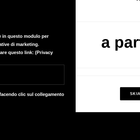
te in questo modulo per
a par
ative di marketing.
are questo link: (
Privacy
 facendo clic sul collegamento
SKI