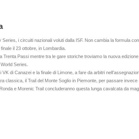
a
ies, i circuiti nazionali voluti dalla ISF. Non cambia la formula con i tit
finale il 23 ottobre, in Lombardia.
a Trenta Passi mentre tra le gare storiche troviamo la nuova edizione
World Series.
i VK di Canazei e la finale di Limone, a fare da arbitri nell’assegnazione 
tra classica, il Trail del Monte Soglio in Piemonte, per passare invece
 Ronda e Morenic Trail concluderanno questa lunga cavalcata da magg