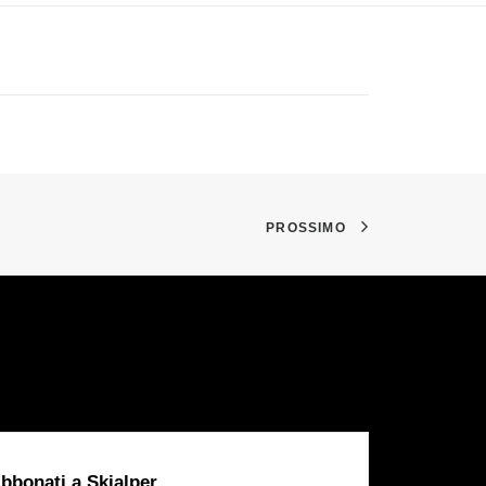
PROSSIMO
bbonati a Skialper