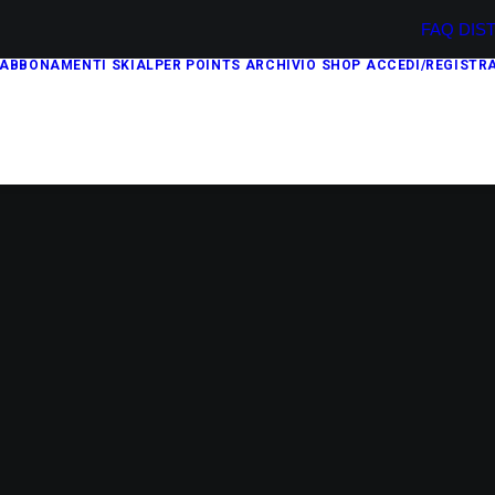
FAQ
DIS
ABBONAMENTI
SKIALPER POINTS
ARCHIVIO
SHOP
ACCEDI/REGISTRA