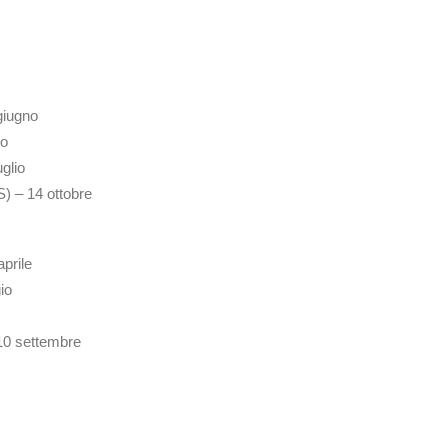
giugno
io
glio
) – 14 ottobre
aprile
io
10 settembre