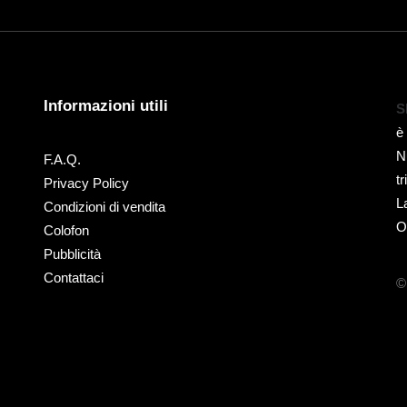
Informazioni utili
S
è
N
F.A.Q.
t
Privacy Policy
L
Condizioni di vendita
O
Colofon
Pubblicità
Contattaci
©