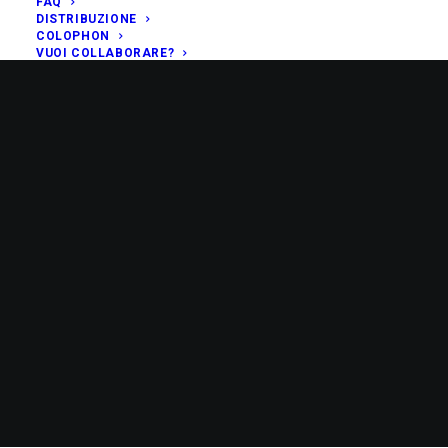
FAQ
DISTRIBUZIONE
COLOPHON
VUOI COLLABORARE?