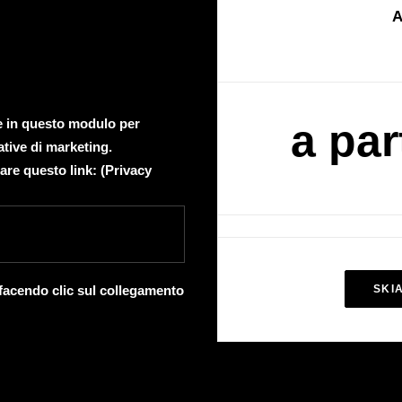
A
te in questo modulo per
a par
ative di marketing.
are questo link: (
Privacy
 facendo clic sul collegamento
SKI