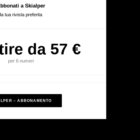
bbonati a Skialper
la tua rivista preferita
tire da 57 €
per 6 numeri
ALPER – ABBONAMENTO