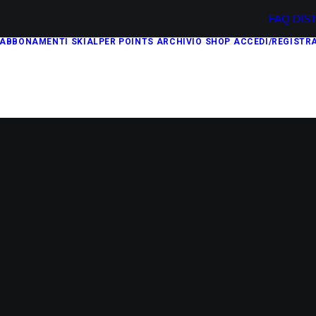
FAQ
DIS
ABBONAMENTI
SKIALPER POINTS
ARCHIVIO
SHOP
ACCEDI/REGISTRA