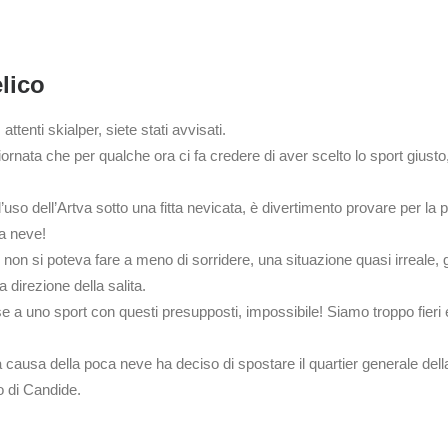
lico
tenti skialper, siete stati avvisati.
ornata che per qualche ora ci fa credere di aver scelto lo sport giusto
 l’uso dell’Artva sotto una fitta nevicata, è divertimento provare per 
la neve!
n si poteva fare a meno di sorridere, una situazione quasi irreale, g
a direzione della salita.
 uno sport con questi presupposti, impossibile! Siamo troppo fieri e or
causa della poca neve ha deciso di spostare il quartier generale della 
o di Candide.