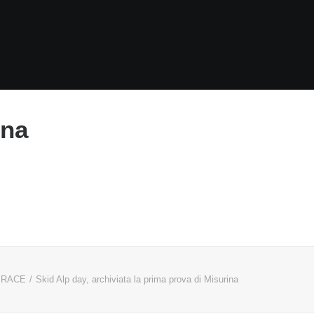
ina
 RACE
Skid Alp day, archiviata la prima prova di Misurina