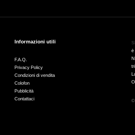
Informazioni utili
S
è
N
F.A.Q.
t
Privacy Policy
L
Condizioni di vendita
O
Colofon
Pubblicità
Contattaci
©