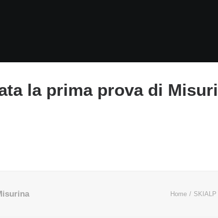
iata la prima prova di Misur
Misurina
Home
SKIALP