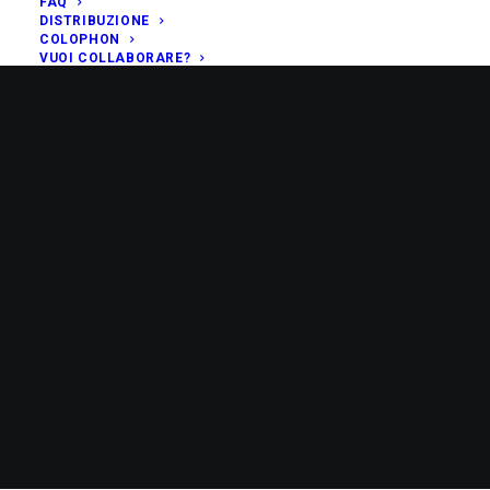
FAQ
DISTRIBUZIONE
COLOPHON
VUOI COLLABORARE?