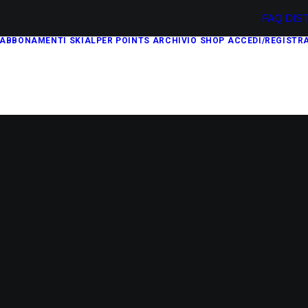
FAQ
DIS
ABBONAMENTI
SKIALPER POINTS
ARCHIVIO
SHOP
ACCEDI/REGISTRA