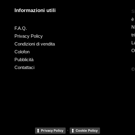
Informazioni utili
S
è
N
F.A.Q.
t
Privacy Policy
L
Condizioni di vendita
O
Colofon
Pubblicità
Contattaci
©
-
Privacy Policy
Cookie Policy