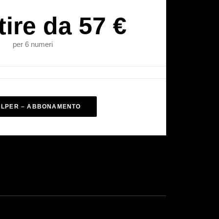
tire da 57 €
per 6 numeri
ALPER – ABBONAMENTO