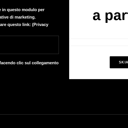
te in questo modulo per
a par
ative di marketing.
are questo link: (
Privacy
 facendo clic sul collegamento
SKI