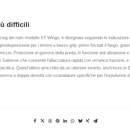
 difficili
acing del noto modello XT Wings, è disegnata seguendo le indicazioni de
disposizione per i terreni a basso grip, primo fra tutti il fango, graz
iccio. Protezione in gomma della punta, in funzione anti abrasione e an
 Salomon che consente l’allacciatura rapida con un’unica trazione, e l
pecifica. Quest’ultimo arricchito da un ulteriore inserto, anch’esso in E
 gomma a doppia densità con scanalature specifiche per l’espulsione de