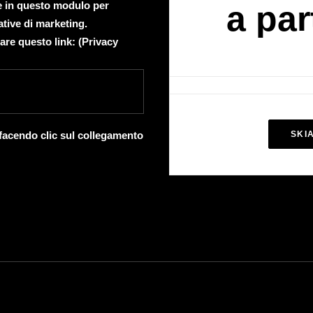
te in questo modulo per
a par
ative di marketing.
are questo link: (
Privacy
 facendo clic sul collegamento
SKI