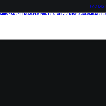
FAQ
DIS
ABBONAMENTI
SKIALPER POINTS
ARCHIVIO
SHOP
ACCEDI/REGISTRA