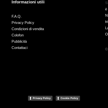
Informazioni utili
S
è
N
F.A.Q.
t
Privacy Policy
L
Condizioni di vendita
O
Colofon
Pubblicità
Contattaci
©
-
Privacy Policy
Cookie Policy