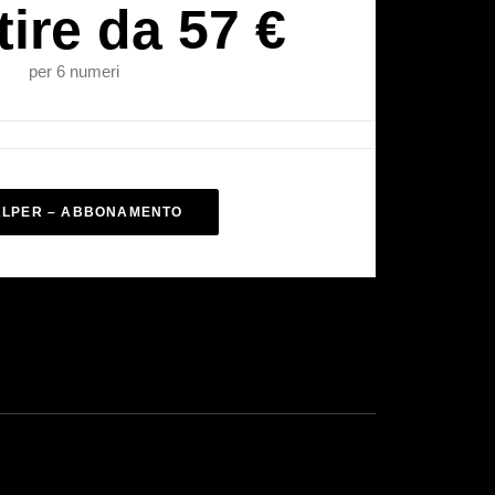
tire da 57 €
per 6 numeri
ALPER – ABBONAMENTO