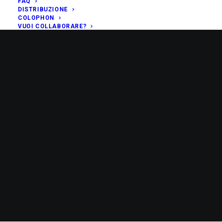
FAQ
DISTRIBUZIONE
COLOPHON
VUOI COLLABORARE?