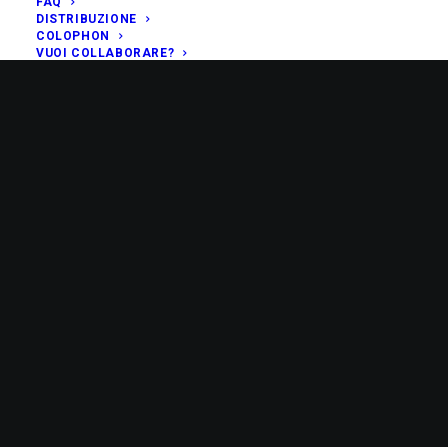
FAQ
DISTRIBUZIONE
COLOPHON
VUOI COLLABORARE?