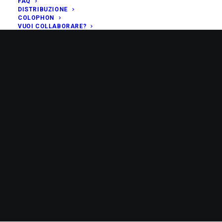
FAQ
DISTRIBUZIONE
COLOPHON
VUOI COLLABORARE?