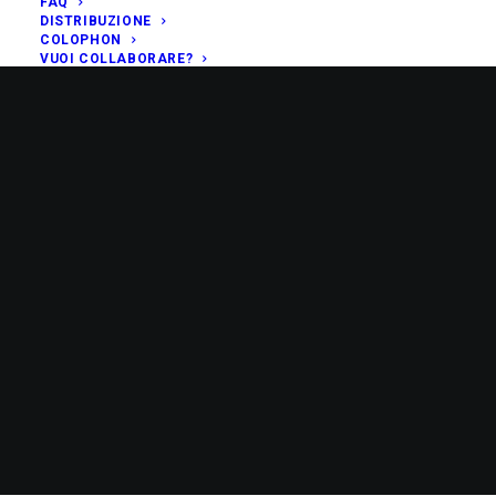
FAQ
DISTRIBUZIONE
COLOPHON
VUOI COLLABORARE?