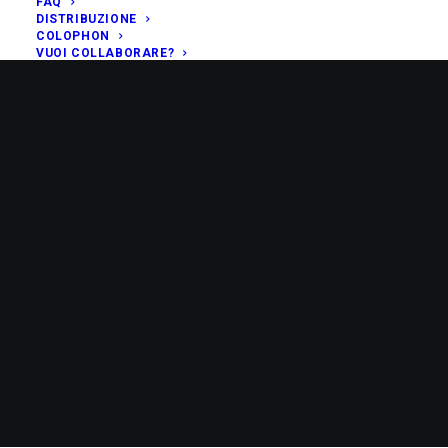
FAQ
DISTRIBUZIONE
COLOPHON
VUOI COLLABORARE?