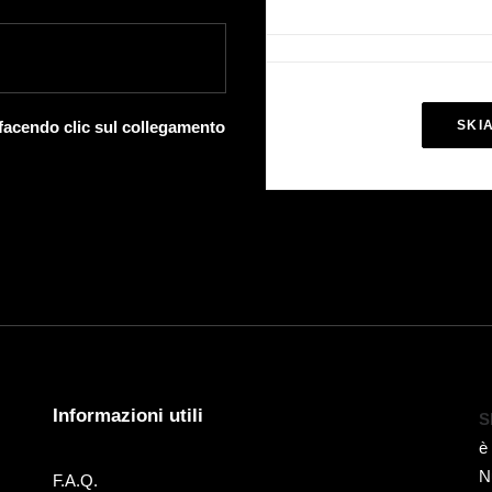
 facendo clic sul collegamento
SKI
Informazioni utili
S
è
N
F.A.Q.