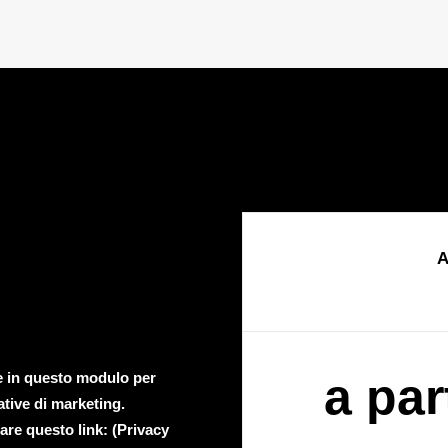
A
te in questo modulo per
a par
ative di marketing.
are questo link: (
Privacy