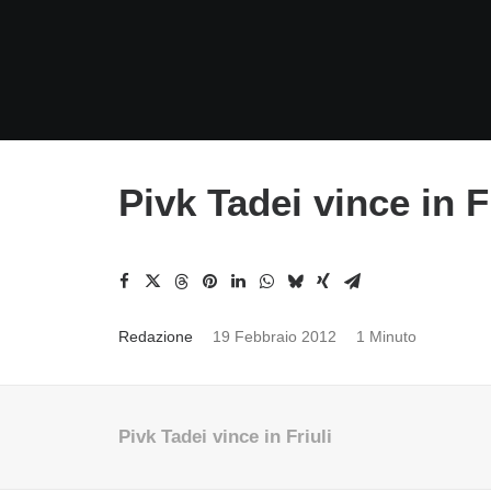
Pivk Tadei vince in F
Redazione
19 Febbraio 2012
1 Minuto
Pivk Tadei vince in Friuli