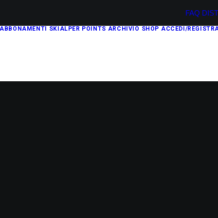
FAQ
DIS
ABBONAMENTI
SKIALPER POINTS
ARCHIVIO
SHOP
ACCEDI/REGISTRA