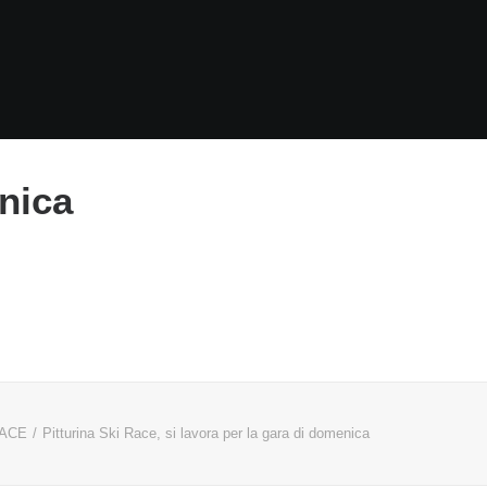
enica
RACE
Pitturina Ski Race, si lavora per la gara di domenica