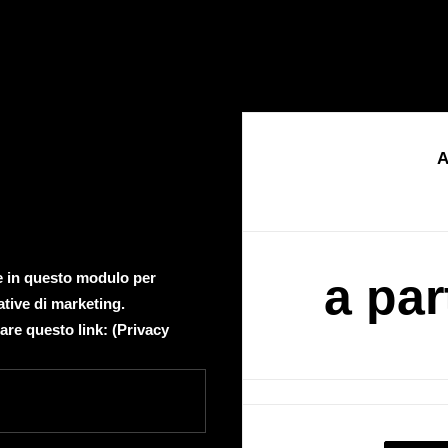
A
te in questo modulo per
a par
ative di marketing.
are questo link: (
Privacy