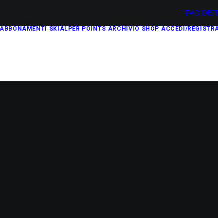
FAQ
DIS
ABBONAMENTI
SKIALPER POINTS
ARCHIVIO
SHOP
ACCEDI/REGISTRA