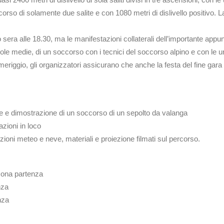
orso di solamente due salite e con 1080 metri di dislivello positivo. La
bato sera alle 18.30, ma le manifestazioni collaterali dell’importante ap
ole medie, di un soccorso con i tecnici del soccorso alpino e con le un
riggio, gli organizzatori assicurano che anche la festa del fine gara 
ie e dimostrazione di un soccorso di un sepolto da valanga
zioni in loco
zioni meteo e neve, materiali e proiezione filmati sul percorso.
zona partenza
nza
nza