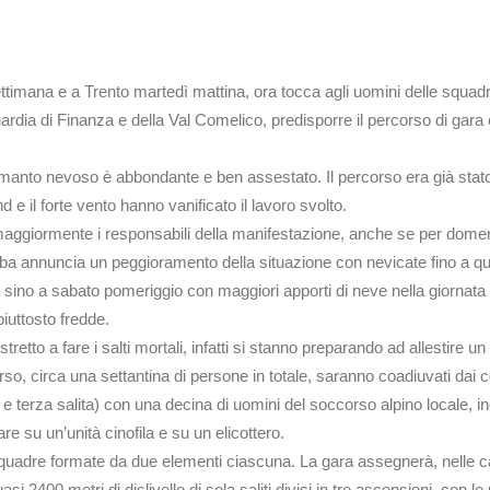
settimana e a Trento martedì mattina, ora tocca agli uomini delle squad
dia di Finanza e della Val Comelico, predisporre il percorso di gara e 
, il manto nevoso è abbondante e ben assestato. Il percorso era già st
e il forte vento hanno vanificato il lavoro svolto.
ggiormente i responsabili della manifestazione, anche se per domenic
ba annuncia un peggioramento della situazione con nevicate fino a quo
 sino a sabato pomeriggio con maggiori apporti di neve nella giornat
iuttosto fredde.
tto a fare i salti mortali, infatti si stanno preparando ad allestire un
corso, circa una settantina di persone in totale, saranno coadiuvati dai co
 terza salita) con una decina di uomini del soccorso alpino locale, ino
are su un’unità cinofila e su un elicottero.
uadre formate da due elementi ciascuna. La gara assegnerà, nelle categ
i 2400 metri di dislivello di sola saliti divisi in tre ascensioni, con le 