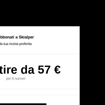
bbonati a Skialper
la tua rivista preferita
tire da 57 €
per 6 numeri