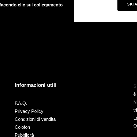
 facendo clic sul collegamento
SKI
Informazioni utili
S
è
N
F.A.Q.
t
Privacy Policy
L
Condizioni di vendita
O
Colofon
Pubblicità