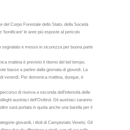
re del Corpo Forestale dello Stato, della Società
‘bonificare’ le aree più esposte al pericolo
ato segnalato e messo in sicurezza per buona parte
a mattina è previsto il ritorno del bel tempo.
te basse a partire dalla giornata di giovedì. La
a di venerdì. Per domenica mattina, dunque, è
 percorso di riserva a seconda dell’intensità delle
lleghi austriaci dell’Osttirol. Gli austriaci saranno
ltre sarà portata in quota anche una barella per il
orie giovanili, i titoli di Campionato Veneto. Gli
ultime due da affrontare a piedi, con gli sci nello