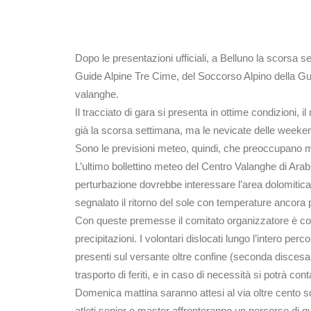
Dopo le presentazioni ufficiali, a Belluno la scorsa 
Guide Alpine Tre Cime, del Soccorso Alpino della Guar
valanghe.
Il tracciato di gara si presenta in ottime condizioni
già la scorsa settimana, ma le nevicate delle weekend 
Sono le previsioni meteo, quindi, che preoccupano ma
L’ultimo bollettino meteo del Centro Valanghe di Arab
perturbazione dovrebbe interessare l’area dolomitica
segnalato il ritorno del sole con temperature ancora p
Con queste premesse il comitato organizzatore è costre
precipitazioni. I volontari dislocati lungo l’intero per
presenti sul versante oltre confine (seconda discesa e
trasporto di feriti, e in caso di necessità si potrà cont
Domenica mattina saranno attesi al via oltre cento sq
atleti senior e master affronteranno un percorso di quas