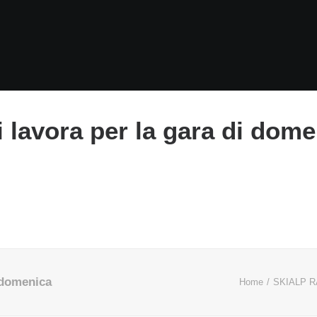
i lavora per la gara di dom
i domenica
Home
SKIALP 