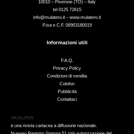
10010 – Piverone (TO) – Italy
tel ‭0125 72615‬
info@mulatero.it –
www.mulatero.it
P.iva e C.F. 08903180019
Informazioni utili
F.A.Q.
Privacy Policy
Condizioni di vendita
Colofon
Pubblicità
Contattaci
SKIALPER
è una rivista cartacea a diffusione nazionale.
Numero Registro Stampa 51 (già autorizzazione del