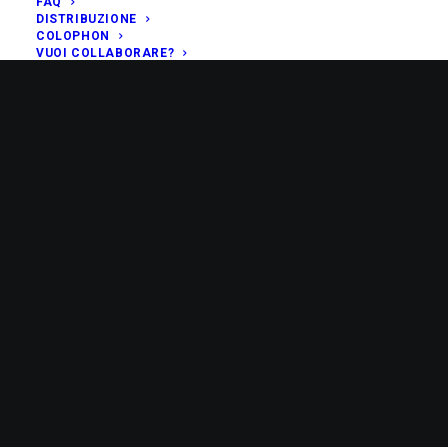
FAQ
DISTRIBUZIONE
COLOPHON
VUOI COLLABORARE?