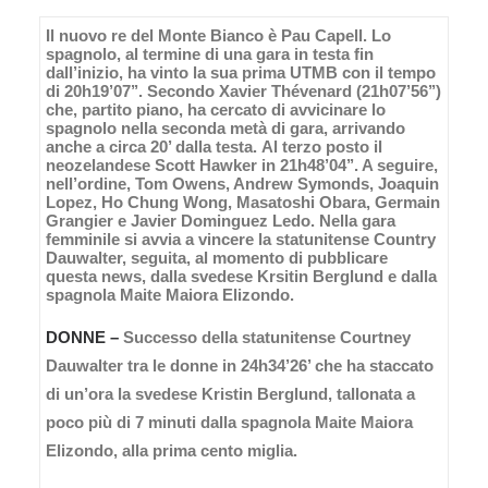
Il nuovo re del Monte Bianco è Pau Capell. Lo
spagnolo, al termine di una gara in testa fin
dall’inizio, ha vinto la sua prima UTMB con il tempo
di 20h19’07’’. Secondo Xavier Thévenard (21h07’56’’)
che, partito piano, ha cercato di avvicinare lo
spagnolo nella seconda metà di gara, arrivando
anche a circa 20’ dalla testa. Al terzo posto il
neozelandese Scott Hawker in 21h48’04’’. A seguire,
nell’ordine, Tom Owens, Andrew Symonds, Joaquin
Lopez, Ho Chung Wong, Masatoshi Obara, Germain
Grangier e Javier Dominguez Ledo. Nella gara
femminile si avvia a vincere la statunitense Country
Dauwalter, seguita, al momento di pubblicare
questa news, dalla svedese Krsitin Berglund e dalla
spagnola Maite Maiora Elizondo.
DONNE –
Successo della statunitense Courtney
Dauwalter tra le donne in 24h34’26’ che ha staccato
di un’ora la svedese Kristin Berglund, tallonata a
poco più di 7 minuti dalla spagnola Maite Maiora
Elizondo, alla prima cento miglia.