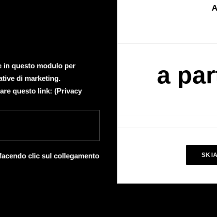
A
te in questo modulo per
a par
ative di marketing.
are questo link: (
Privacy
 facendo clic sul collegamento
SKI