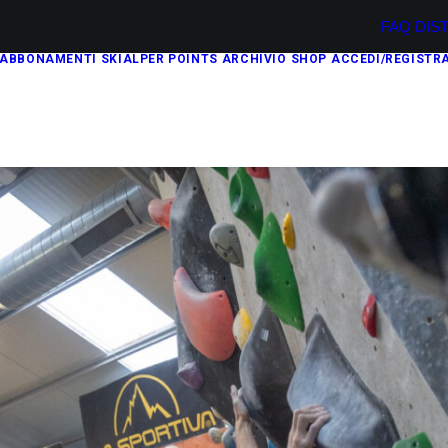
FAQ
DIS
ABBONAMENTI
SKIALPER POINTS
ARCHIVIO
SHOP
ACCEDI/REGISTRA