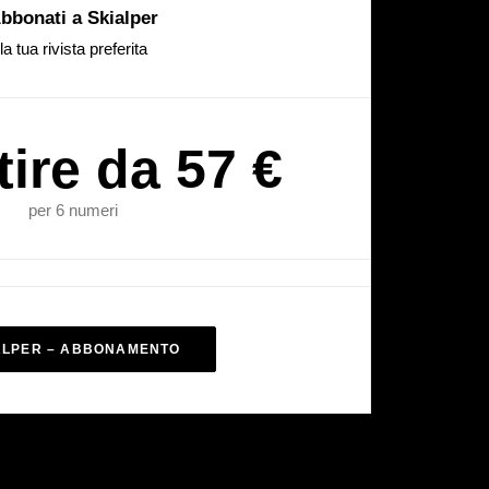
bbonati a Skialper
la tua rivista preferita
tire da 57 €
per 6 numeri
ALPER – ABBONAMENTO