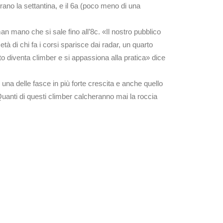
iorano la settantina, e il 6a (poco meno di una
n mano che si sale fino all’8c. «Il nostro pubblico
tà di chi fa i corsi sparisce dai radar, un quarto
 diventa climber e si appassiona alla pratica» dice
una delle fasce in più forte crescita e anche quello
Quanti di questi climber calcheranno mai la roccia