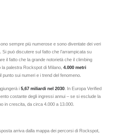
r sono sempre più numerose e sono diventate dei veri
. Si può discutere sul fatto che l’arrampicata su
e il fatto che la grande notorietà che il climbing
so la palestra Rockspot di Milano,
4.000 metri
l punto sui numeri e i trend del fenomeno.
ggiungerà i
5,67 miliardi nel 2030
. In Europa Verified
to costante degli ingressi annui – se si esclude la
 in crescita, da circa 4.000 a 13.000.
risposta arriva dalla mappa dei percorsi di Rockspot,