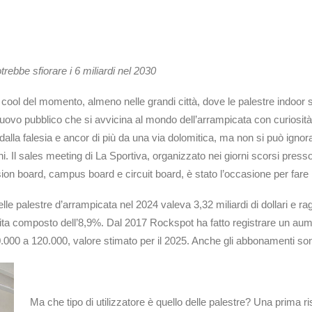
 potrebbe sfiorare i 6 miliardi nel 2030
iù cool del momento, almeno nelle grandi città, dove le palestre indoo
 nuovo pubblico che si avvicina al mondo dell’arrampicata con curiosità
alla falesia e ancor di più da una via dolomitica, ma non si può ignorar
ni. Il sales meeting di La Sportiva, organizzato nei giorni scorsi pres
on board, campus board e circuit board, è stato l’occasione per fare i
 palestre d’arrampicata nel 2024 valeva 3,32 miliardi di dollari e ra
 composto dell’8,9%. Dal 2017 Rockspot ha fatto registrare un aumen
000 a 120.000, valore stimato per il 2025. Anche gli abbonamenti sono
Ma che tipo di utilizzatore è quello delle palestre? Una prima 