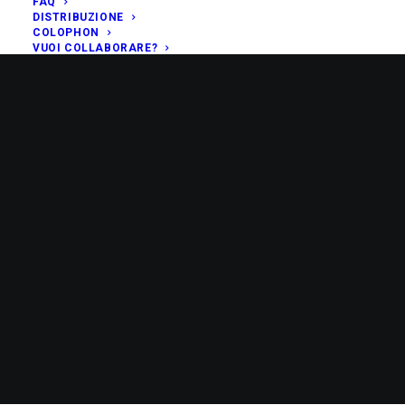
FAQ
DISTRIBUZIONE
COLOPHON
VUOI COLLABORARE?