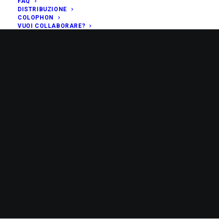
FAQ
DISTRIBUZIONE
COLOPHON
VUOI COLLABORARE?