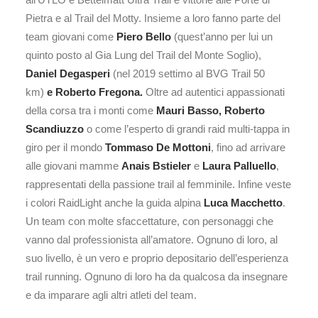
Pietra e al Trail del Motty. Insieme a loro fanno parte del
team giovani come
Piero Bello
(quest’anno per lui un
quinto posto al Gia Lung del Trail del Monte Soglio),
Daniel Degasperi
(nel 2019 settimo al BVG Trail 50
km)
e Roberto Fregona.
Oltre ad autentici appassionati
della corsa tra i monti come
Mauri Basso, Roberto
Scandiuzzo
o come l’esperto di grandi raid multi-tappa in
giro per il mondo
Tommaso De Mottoni
, fino ad arrivare
alle giovani mamme
Anais Bstieler
e
Laura Palluello
,
rappresentati della passione trail al femminile. Infine veste
i colori RaidLight anche la guida alpina
Luca Macchetto
.
Un team con molte sfaccettature, con personaggi che
vanno dal professionista all’amatore. Ognuno di loro, al
suo livello, è un vero e proprio depositario dell’esperienza
trail running. Ognuno di loro ha da qualcosa da insegnare
e da imparare agli altri atleti del team.