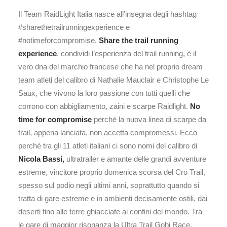
Il Team RaidLight Italia nasce all’insegna degli hashtag
#sharethetrailrunningexperience e
#notimeforcompromise.
Share the trail running
experience
, condividi l’esperienza del trail running, è il
vero dna del marchio francese che ha nel proprio dream
team atleti del calibro di Nathalie Mauclair e Christophe Le
Saux, che vivono la loro passione con tutti quelli che
corrono con abbigliamento, zaini e scarpe Raidlight.
No
time for compromise
perché la nuova linea di scarpe da
trail, appena lanciata, non accetta compromessi. Ecco
perché tra gli 11 atleti italiani ci sono nomi del calibro di
Nicola Bassi,
ultratrailer e amante delle grandi avventure
estreme, vincitore proprio domenica scorsa del Cro Trail,
spesso sul podio negli ultimi anni, soprattutto quando si
tratta di gare estreme e in ambienti decisamente ostili, dai
deserti fino alle terre ghiacciate ai confini del mondo. Tra
le gare di maggior risonanza la Ultra Trail Gobi Race,