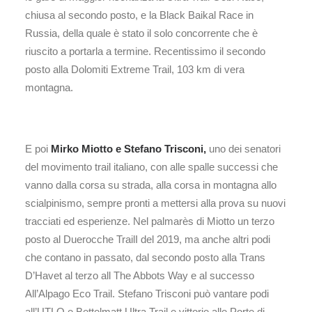
chiusa al secondo posto, e la Black Baikal Race in
Russia, della quale è stato il solo concorrente che è
riuscito a portarla a termine. Recentissimo il secondo
posto alla Dolomiti Extreme Trail, 103 km di vera
montagna.
E poi
Mirko Miotto
e Stefano Trisconi,
uno dei senatori
del movimento trail italiano, con alle spalle successi che
vanno dalla corsa su strada, alla corsa in montagna allo
scialpinismo, sempre pronti a mettersi alla prova su nuovi
tracciati ed esperienze. Nel palmarès di Miotto un terzo
posto al Duerocche TrailI del 2019, ma anche altri podi
che contano in passato, dal secondo posto alla Trans
D’Havet al terzo all The Abbots Way e al successo
All’Alpago Eco Trail. Stefano Trisconi può vantare podi
all’UTLO e Bettelmatt Ultra Trail e vittorie alle Porte di