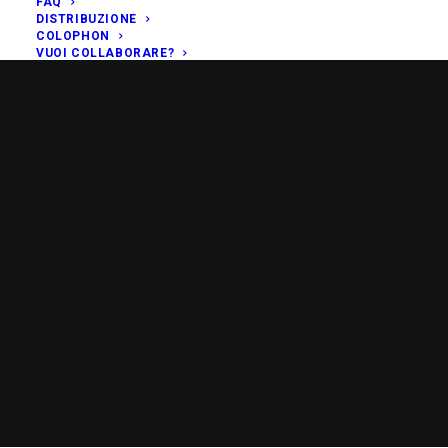
FAQ
DISTRIBUZIONE
COLOPHON
VUOI COLLABORARE?