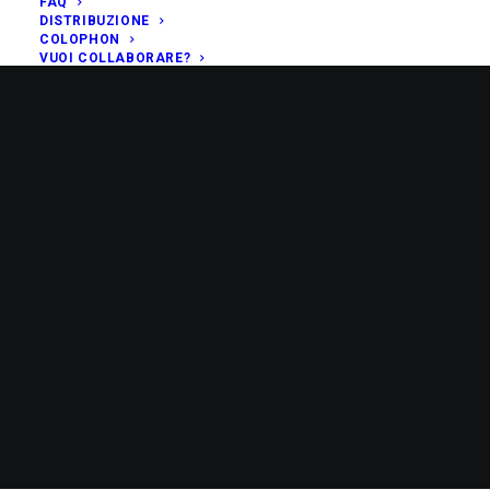
FAQ
DISTRIBUZIONE
COLOPHON
VUOI COLLABORARE?