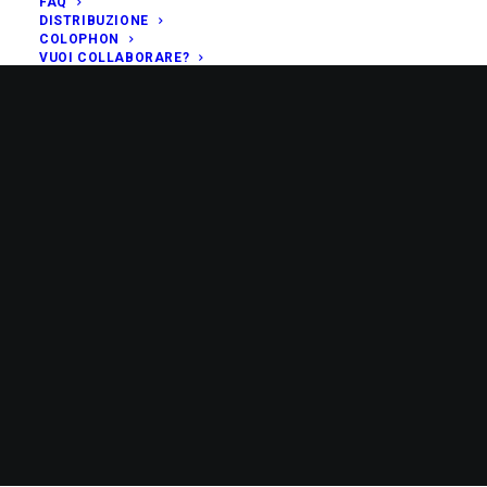
FAQ
DISTRIBUZIONE
COLOPHON
VUOI COLLABORARE?