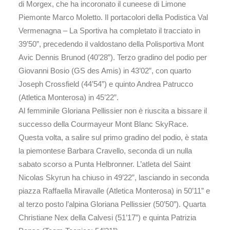
di Morgex, che ha incoronato il cuneese di Limone
Piemonte Marco Moletto. Il portacolori della Podistica Val
Vermenagna – La Sportiva ha completato il tracciato in
39’50”, precedendo il valdostano della Polisportiva Mont
Avic Dennis Brunod (40’28”). Terzo gradino del podio per
Giovanni Bosio (GS des Amis) in 43’02”, con quarto
Joseph Crossfield (44’54”) e quinto Andrea Patrucco
(Atletica Monterosa) in 45’22”.
Al femminile Gloriana Pellissier non è riuscita a bissare il
successo della Courmayeur Mont Blanc SkyRace.
Questa volta, a salire sul primo gradino del podio, è stata
la piemontese Barbara Cravello, seconda di un nulla
sabato scorso a Punta Helbronner. L’atleta del Saint
Nicolas Skyrun ha chiuso in 49’22”, lasciando in seconda
piazza Raffaella Miravalle (Atletica Monterosa) in 50’11” e
al terzo posto l’alpina Gloriana Pellissier (50’50”). Quarta
Christiane Nex della Calvesi (51’17”) e quinta Patrizia