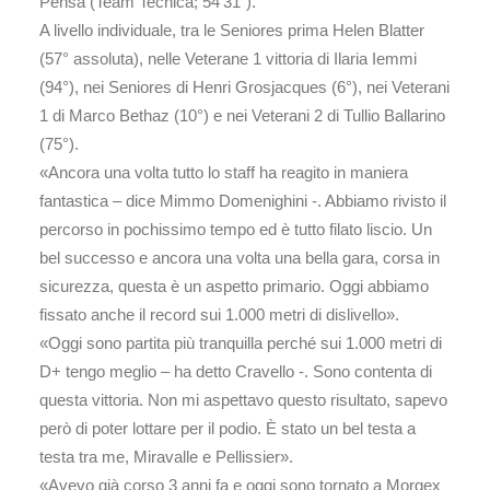
Pensa (Team Tecnica; 54’31”).
A livello individuale, tra le Seniores prima Helen Blatter
(57° assoluta), nelle Veterane 1 vittoria di Ilaria Iemmi
(94°), nei Seniores di Henri Grosjacques (6°), nei Veterani
1 di Marco Bethaz (10°) e nei Veterani 2 di Tullio Ballarino
(75°).
«Ancora una volta tutto lo staff ha reagito in maniera
fantastica – dice Mimmo Domenighini -. Abbiamo rivisto il
percorso in pochissimo tempo ed è tutto filato liscio. Un
bel successo e ancora una volta una bella gara, corsa in
sicurezza, questa è un aspetto primario. Oggi abbiamo
fissato anche il record sui 1.000 metri di dislivello».
«Oggi sono partita più tranquilla perché sui 1.000 metri di
D+ tengo meglio – ha detto Cravello -. Sono contenta di
questa vittoria. Non mi aspettavo questo risultato, sapevo
però di poter lottare per il podio. È stato un bel testa a
testa tra me, Miravalle e Pellissier».
«Avevo già corso 3 anni fa e oggi sono tornato a Morgex