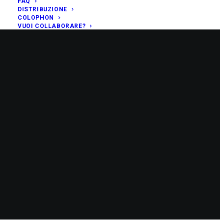
FAQ
DISTRIBUZIONE
COLOPHON
VUOI COLLABORARE?