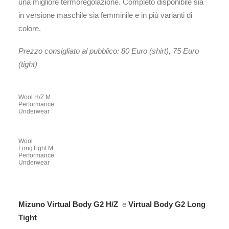
una migliore termoregolazione. Completo disponibile sia
in versione maschile sia femminile e in più varianti di
colore.
Prezzo consigliato al pubblico: 80 Euro (shirt), 75 Euro
(tight)
Wool H/Z M
Performance
Underwear
Wool
LongTight M
Performance
Underwear
Mizuno Virtual Body G2 H/Z
e
Virtual Body G2 Long
Tight