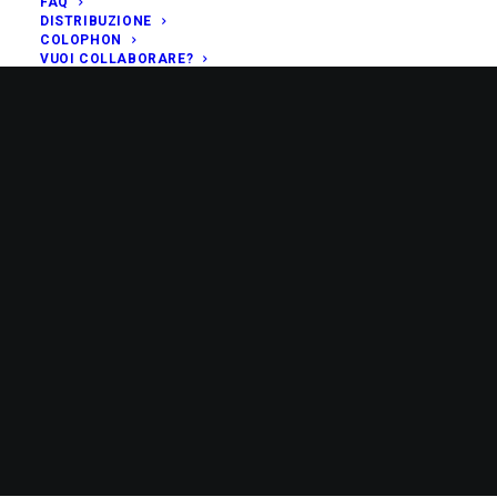
FAQ
DISTRIBUZIONE
COLOPHON
VUOI COLLABORARE?